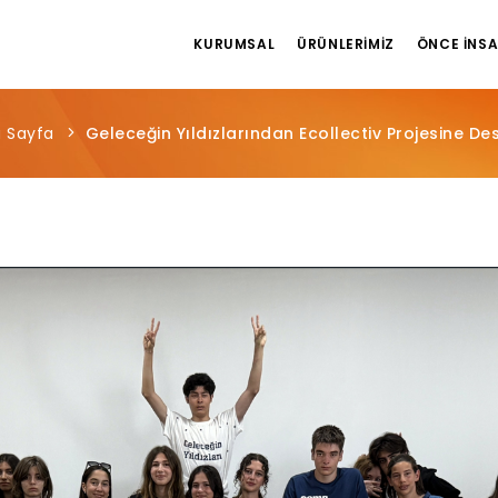
KURUMSAL
ÜRÜNLERIMIZ
ÖNCE İNS
 Sayfa
Geleceğin Yıldızlarından Ecollectiv Projesine De