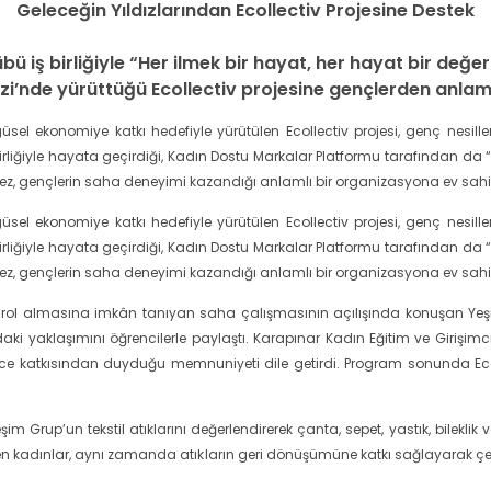
Geleceğin Yıldızlarından Ecollectiv Projesine Destek
 iş birliğiyle “Her ilmek bir hayat, her hayat bir değe
ezi’nde yürüttüğü Ecollectiv projesine gençlerden anlamlı
üsel ekonomiye katkı hedefiyle yürütülen Ecollectiv projesi, genç nes
birliğiyle hayata geçirdiği, Kadın Dostu Markalar Platformu tarafından da
 kez, gençlerin saha deneyimi kazandığı anlamlı bir organizasyona ev sahip
üsel ekonomiye katkı hedefiyle yürütülen Ecollectiv projesi, genç nes
birliğiyle hayata geçirdiği, Kadın Dostu Markalar Platformu tarafından da
 kez, gençlerin saha deneyimi kazandığı anlamlı bir organizasyona ev sahip
 rol almasına imkân tanıyan saha çalışmasının açılışında konuşan Yeşim
daki yaklaşımını öğrencilerle paylaştı. Karapınar Kadın Eğitim ve Girişimc
sürece katkısından duyduğu memnuniyeti dile getirdi. Program sonunda Eco
m Grup’un tekstil atıklarını değerlendirerek çanta, sepet, yastık, bileklik v
en kadınlar, aynı zamanda atıkların geri dönüşümüne katkı sağlayarak çevre