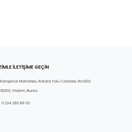
ZIMLE İLETIŞIME GEÇIN
Karapınar Mahallesi, Ankara Yolu Caddesi, No:900,
16300, Yıldırım, Bursa
0 224 280 86 00