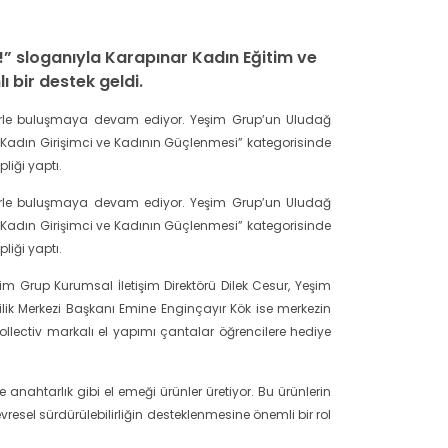
r!” sloganıyla Karapınar Kadın Eğitim ve
 bir destek geldi.
illerle buluşmaya devam ediyor. Yeşim Grup’un Uludağ
 “Kadın Girişimci ve Kadının Güçlenmesi” kategorisinde
liği yaptı.
illerle buluşmaya devam ediyor. Yeşim Grup’un Uludağ
 “Kadın Girişimci ve Kadının Güçlenmesi” kategorisinde
liği yaptı.
 Grup Kurumsal İletişim Direktörü Dilek Cesur, Yeşim
ilik Merkezi Başkanı Emine Enginçayır Kök ise merkezin
llectiv markalı el yapımı çantalar öğrencilere hediye
e anahtarlık gibi el emeği ürünler üretiyor. Bu ürünlerin
sel sürdürülebilirliğin desteklenmesine önemli bir rol