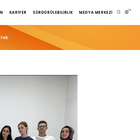
TR
AN
KARIYER
SÜRDÜRÜLEBILIRLIK
MEDYA MERKEZI
stek