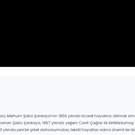
üsü, Merhum Şükrü Şankaya’nın 1956 yılında ticaret hayatına atılmak ama
nanan Şükrü Şankaya, 1967 yılında yeğeni Cavit Çağlar ile birlikte kumaş ti
1983 yılında yeni bir şirket daha kurmaları, tekstil hayatları adına önemli b