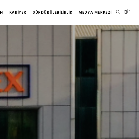
TR
AN
KARIYER
SÜRDÜRÜLEBILIRLIK
MEDYA MERKEZI