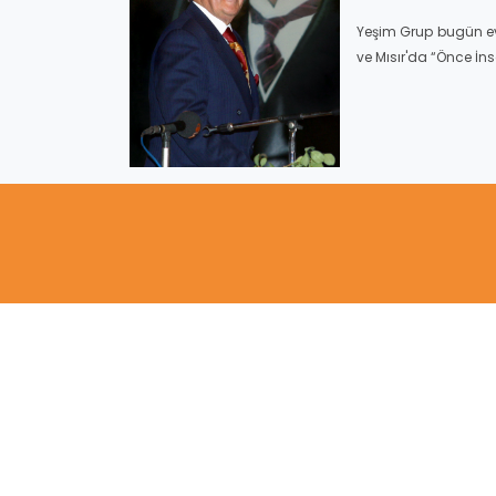
Yeşim Grup bugün ev 
ve Mısır'da “Önce İn