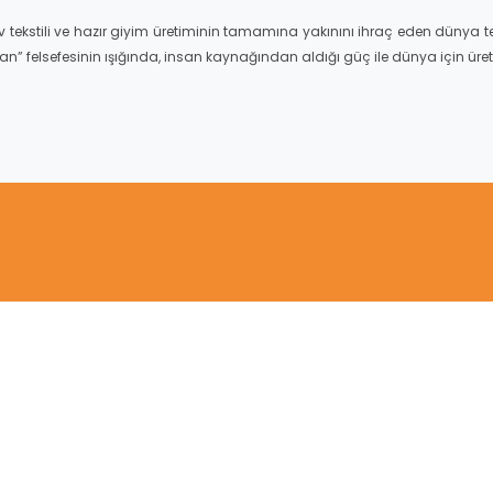
tekstili ve hazır giyim üretiminin tamamına yakınını ihraç eden dünya tek
san” felsefesinin ışığında, insan kaynağından aldığı güç ile dünya için ü
Rakamlarla Yeşim