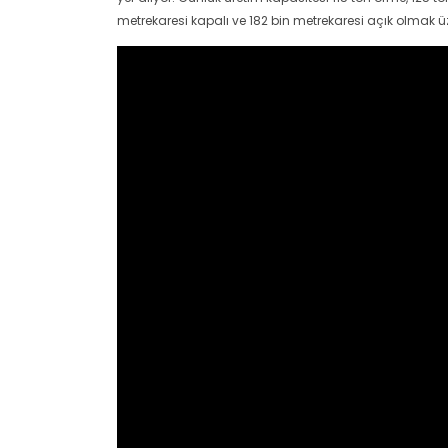
metrekaresi kapalı ve 182 bin metrekaresi açık olmak ü