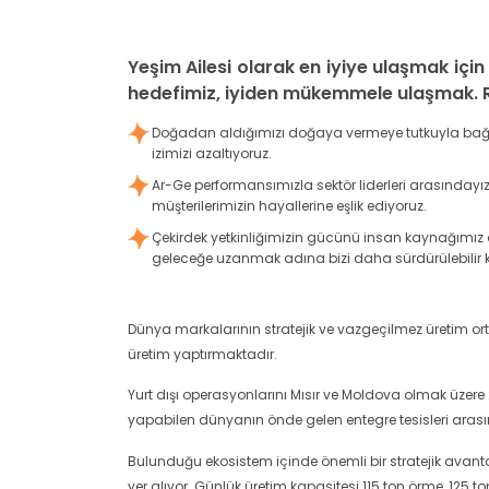
Yeşim Ailesi olarak en iyiye ulaşmak için
hedefimiz, iyiden mükemmele ulaşmak. R
Doğadan aldığımızı doğaya vermeye tutkuyla bağlıyı
izimizi azaltıyoruz.
Ar-Ge performansımızla sektör liderleri arasındayız.
müşterilerimizin hayallerine eşlik ediyoruz.
Çekirdek yetkinliğimizin gücünü insan kaynağımız o
geleceğe uzanmak adına bizi daha sürdürülebilir kı
Dünya markalarının stratejik ve vazgeçilmez üretim orta
üretim yaptırmaktadır.
Yurt dışı operasyonlarını Mısır ve Moldova olmak üzere
yapabilen dünyanın önde gelen entegre tesisleri arası
Bulunduğu ekosistem içinde önemli bir stratejik avant
yer alıyor. Günlük üretim kapasitesi 115 ton örme, 125 