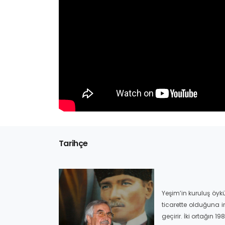
Tarihçe
Yeşim’in kuruluş öyk
ticarette olduğuna i
geçirir. İki ortağın 