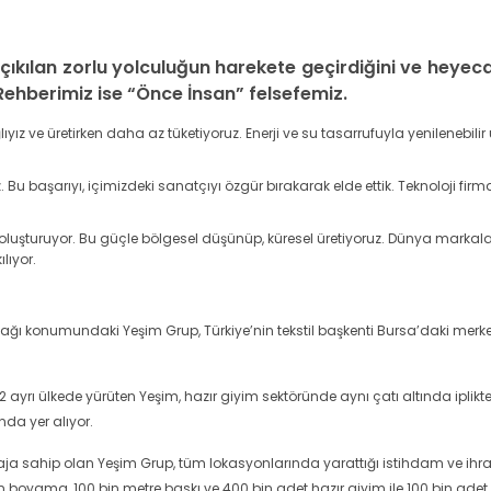
 çıkılan zorlu yolculuğun harekete geçirdiğini ve heyeca
ehberimiz ise “Önce İnsan” felsefemiz.
z ve üretirken daha az tüketiyoruz. Enerji ve su tasarrufuyla yenilenebili
 Bu başarıyı, içimizdeki sanatçıyı özgür bırakarak elde ettik. Teknoloji fir
luşturuyor. Bu güçle bölgesel düşünüp, küresel üretiyoruz. Dünya markaları
lıyor.
ğı konumundaki Yeşim Grup, Türkiye’nin tekstil başkenti Bursa’daki merkez ü
 2 ayrı ülkede yürüten Yeşim, hazır giyim sektöründe aynı çatı altında ipl
nda yer alıyor.
aja sahip olan Yeşim Grup, tüm lokasyonlarında yarattığı istihdam ve ihr
ton boyama, 100 bin metre baskı ve 400 bin adet hazır giyim ile 100 bin adet