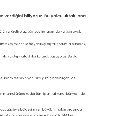
n verdiğini biliyoruz. Bu yolculuktaki ana
r ürünler üretiyoruz, böylece her adımda karbon ayak
mamız YeşimTech’le de yenilikçi dijital çözümler sunarak,
yla stratejik ortaklıklar kurarak büyüyoruz. Bu da
retim tesisinin yanı sıra yurt içinde birçok ilde
ikten mamul ürüne kadar tüm işlemleri kendi bünyesinde
acat gücüyle bölgesinin en büyük firmaları arasında
 ev tekstili olan Yeşim; sadece Bursa’da 144 bin