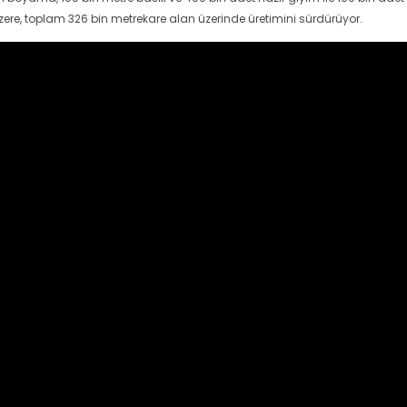
zere, toplam 326 bin metrekare alan üzerinde üretimini sürdürüyor.