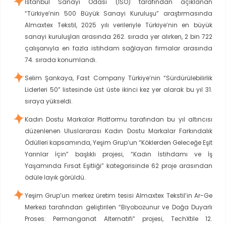
İstanbul Sanayi Odası (İSO) tarafından açıklanan
“Türkiye’nin 500 Büyük Sanayi Kuruluşu” araştırmasında
Almaxtex Tekstil, 2025 yılı verileriyle Türkiye’nin en büyük
sanayi kuruluşları arasında 262. sırada yer alırken, 2 bin 722
çalışanıyla en fazla istihdam sağlayan firmalar arasında
74. sırada konumlandı.
Selim Şankaya, Fast Company Türkiye’nin “Sürdürülebilirlik
Liderleri 50” listesinde üst üste ikinci kez yer alarak bu yıl 31.
sıraya yükseldi.
Kadın Dostu Markalar Platformu tarafından bu yıl altıncısı
düzenlenen Uluslararası Kadın Dostu Markalar Farkındalık
Ödülleri kapsamında, Yeşim Grup’un “Köklerden Geleceğe Eşit
Yarınlar İçin” başlıklı projesi, “Kadın İstihdamı ve İş
Yaşamında Fırsat Eşitliği” kategorisinde 62 proje arasından
ödüle layık görüldü.
Yeşim Grup’un merkez üretim tesisi Almaxtex Tekstil’in Ar-Ge
Merkezi tarafından geliştirilen “Biyobozunur ve Doğa Duyarlı
Proses: Permanganat Alternatifi” projesi, TechXtile 12.