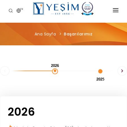
TR
KURUMSAL
Ana Sayfa
Başarılarımız
ÜRÜNLERIMIZ
ÖNCE İNSAN
KARIYER
2026
SÜRDÜRÜLEBILIRLIK
2025
MEDYA MERKEZI
2026