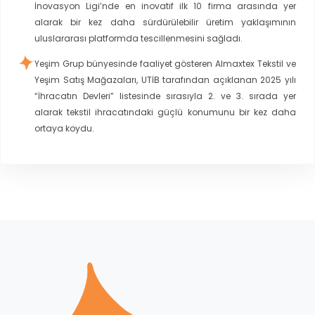
İnovasyon Ligi’nde en inovatif ilk 10 firma arasında yer
alarak bir kez daha sürdürülebilir üretim yaklaşımının
uluslararası platformda tescillenmesini sağladı.
Yeşim Grup bünyesinde faaliyet gösteren Almaxtex Tekstil ve
Yeşim Satış Mağazaları, UTİB tarafından açıklanan 2025 yılı
“İhracatın Devleri” listesinde sırasıyla 2. ve 3. sırada yer
alarak tekstil ihracatındaki güçlü konumunu bir kez daha
ortaya koydu.