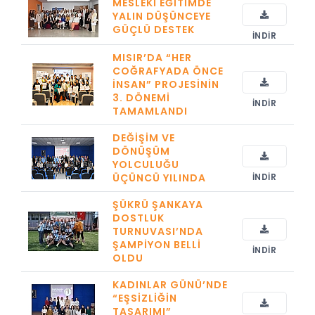
MESLEKI EĞITIMDE
YALIN DÜŞÜNCEYE
GÜÇLÜ DESTEK
İNDIR
MISIR’DA “HER
COĞRAFYADA ÖNCE
İNSAN” PROJESININ
3. DÖNEMI
İNDIR
TAMAMLANDI
DEĞIŞIM VE
DÖNÜŞÜM
YOLCULUĞU
ÜÇÜNCÜ YILINDA
İNDIR
ŞÜKRÜ ŞANKAYA
DOSTLUK
TURNUVASI’NDA
ŞAMPIYON BELLI
İNDIR
OLDU
KADINLAR GÜNÜ’NDE
“EŞSIZLIĞIN
TASARIMI”