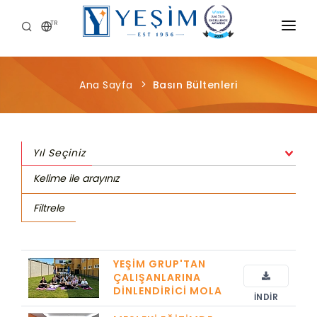
TR
KURUMSAL
Ana Sayfa
Basın Bültenleri
ÜRÜNLERIMIZ
ÖNCE İNSAN
Yıl Seçiniz
KARIYER
SÜRDÜRÜLEBILIRLIK
Filtrele
MEDYA MERKEZI
YEŞIM GRUP'TAN
ÇALIŞANLARINA
DINLENDIRICI MOLA
İNDIR