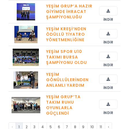
YEŞIM GRUP’A HAZIR
GIYIMDE İHRACAT
ŞAMPIYONLUĞU
İNDIR
YEŞIM KREŞI’NDEN
ÖDÜLLÜ TIYATRO
YÖNETMENLIĞINE
İNDIR
YEŞIM SPOR U10
TAKIMI BURSA
ŞAMPIYONU OLDU
İNDIR
YEŞIM
GÖNÜLLÜLERINDEN
ANLAMLI YARDIM
İNDIR
YEŞIM GRUP’TA
TAKIM RUHU
OYUNLARLA
GÜÇLENDI
İNDIR
‹
1
2
3
4
5
6
7
8
9
10
11
›