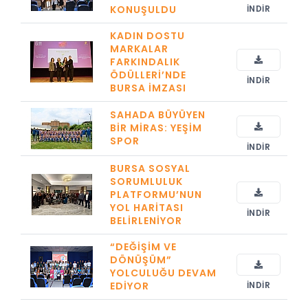
KONUŞULDU
İNDIR
KADIN DOSTU
MARKALAR
FARKINDALIK
ÖDÜLLERI’NDE
İNDIR
BURSA İMZASI
SAHADA BÜYÜYEN
BIR MIRAS: YEŞIM
SPOR
İNDIR
BURSA SOSYAL
SORUMLULUK
PLATFORMU’NUN
YOL HARITASI
İNDIR
BELIRLENIYOR
“DEĞIŞIM VE
DÖNÜŞÜM”
YOLCULUĞU DEVAM
EDIYOR
İNDIR