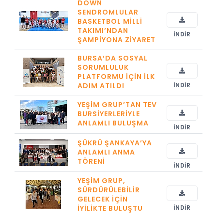
DOWN
SENDROMLULAR
BASKETBOL MILLI
TAKIMI’NDAN
İNDIR
ŞAMPIYONA ZIYARET
BURSA’DA SOSYAL
SORUMLULUK
PLATFORMU IÇIN İLK
ADIM ATILDI
İNDIR
YEŞIM GRUP’TAN TEV
BURSIYERLERIYLE
ANLAMLI BULUŞMA
İNDIR
ŞÜKRÜ ŞANKAYA’YA
ANLAMLI ANMA
TÖRENI
İNDIR
YEŞIM GRUP,
SÜRDÜRÜLEBILIR
GELECEK İÇIN
İYILIKTE BULUŞTU
İNDIR