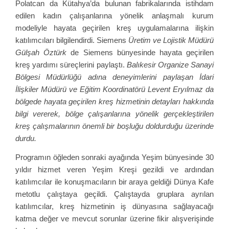
Polatcan da Kütahya’da bulunan fabrikalarında istihdam
edilen kadın çalışanlarına yönelik anlaşmalı kurum
modeliyle hayata geçirilen kreş uygulamalarına ilişkin
katılımcıları bilgilendirdi. Siemens
Üretim ve Lojistik Müdürü
Gülşah Öztürk
de Siemens bünyesinde hayata geçirilen
kreş yardımı süreçlerini paylaştı.
Balıkesir Organize Sanayi
Bölgesi Müdürlüğü adına deneyimlerini paylaşan İdari
İlişkiler Müdürü ve Eğitim Koordinatörü Levent Eryılmaz da
bölgede hayata geçirilen kreş hizmetinin detayları hakkında
bilgi vererek, bölge çalışanlarına yönelik gerçekleştirilen
kreş çalışmalarının önemli bir boşluğu doldurduğu üzerinde
durdu.
Programın öğleden sonraki ayağında Yeşim bünyesinde 30
yıldır hizmet veren Yeşim Kreşi gezildi ve ardından
katılımcılar ile konuşmacıların bir araya geldiği Dünya Kafe
metotlu çalıştaya geçildi. Çalıştayda gruplara ayrılan
katılımcılar, kreş hizmetinin iş dünyasına sağlayacağı
katma değer ve mevcut sorunlar üzerine fikir alışverişinde