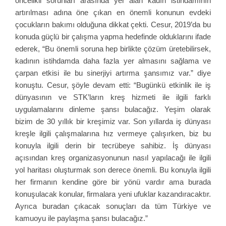
öncelikli sorunları arasında yer alan kadın istihdamının
artırılması adına öne çıkan en önemli konunun evdeki
çocukların bakımı olduğuna dikkat çekti. Cesur, 2019’da bu
konuda güçlü bir çalışma yapma hedefinde olduklarını ifade
ederek, “Bu önemli soruna hep birlikte çözüm üretebilirsek,
kadının istihdamda daha fazla yer almasını sağlama ve
çarpan etkisi ile bu sinerjiyi artırma şansımız var.” diye
konuştu. Cesur, şöyle devam etti: “Bugünkü etkinlik ile iş
dünyasının ve STK’ların kreş hizmeti ile ilgili farklı
uygulamalarını dinleme şansı bulacağız. Yeşim olarak
bizim de 30 yıllık bir kreşimiz var. Son yıllarda iş dünyası
kreşle ilgili çalışmalarına hız vermeye çalışırken, biz bu
konuyla ilgili derin bir tecrübeye sahibiz. İş dünyası
açısından kreş organizasyonunun nasıl yapılacağı ile ilgili
yol haritası oluşturmak son derece önemli. Bu konuyla ilgili
her firmanın kendine göre bir yönü vardır ama burada
konuşulacak konular, firmalara yeni ufuklar kazandıracaktır.
Ayrıca buradan çıkacak sonuçları da tüm Türkiye ve
kamuoyu ile paylaşma şansı bulacağız.”