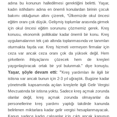
adına bu konunun halledilmesi gerektiğini belirtti. Yaşar,
kadın istihdamı adına en önemli konulardan birinin çocuk
bakımı olduğunun altını çizerek, “Ülkemizde okul öncesi
eğitim oranı çok düşük. Gelişmiş toplumlar arasında girmek
için okul öncesi eğitim sorununu çözmemiz gerek. Kreş
konusu, ekonomik politikalar kadar önemli bir konu. Kreş
uygulamalarının tek çatı altında toplanmasında ve tanımları
oturmakta fayda var. Kreş hizmeti vermeyen firmalar için
ceza var ancak ceza oranı çok da yüksek değil. Hem
şirketlerin ihtiyaçlarını çözecek hem de kreşleri
yaygınlaştıracak ortak bir yol bulunmalı.” diye konuştu.
Yaşar, şöyle devam etti: “
Kreş yardımları ile ilgili bir
istisna var ancak bunun için 2-3 yıl uğraştık. Bugüne kadar
yönetmelik kapsamında açılan kreşlerle ilgili Gelir Vergisi
Mevzuatında bir istisna yoktu. Sadece kreş açmak zorunda
olanlar değil, kreş açmak zorunda olmayanlar da
personellerine kreş yardımı yaptığı takdirde kanunda
belirlenen miktarlara kadar gelir vergisi hesaplanmayacak.
Kanun sadece kadın çalışanlar için çıktı ancak kanunun