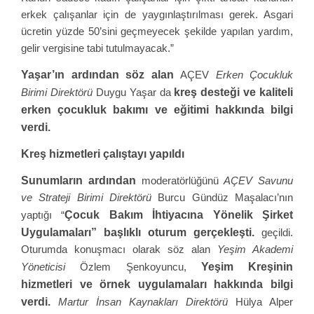
erkek çalışanlar için de yaygınlaştırılması gerek. Asgari
ücretin yüzde 50’sini geçmeyecek şekilde yapılan yardım,
gelir vergisine tabi tutulmayacak.”
Yaşar’ın ardından söz alan
AÇEV
Erken Çocukluk
kreş desteği ve kaliteli
Birimi Direktörü
Duygu Yaşar da
erken çocukluk bakımı ve eğitimi hakkında bilgi
verdi.
Kreş hizmetleri çalıştayı yapıldı
Sunumların ardından
moderatörlüğünü
AÇEV
Savunu
ve Strateji Birimi Direktörü
Burcu Gündüz Maşalacı’nın
Çocuk Bakım İhtiyacına Yönelik Şirket
yaptığı “
Uygulamaları” başlıklı oturum gerçekleşti.
geçildi.
Oturumda konuşmacı olarak söz alan
Yeşim Akademi
Yeşim Kreşinin
Yöneticisi
Özlem Şenkoyuncu,
hizmetleri ve örnek uygulamaları hakkında bilgi
verdi.
Martur İnsan Kaynakları Direktörü
Hülya Alper