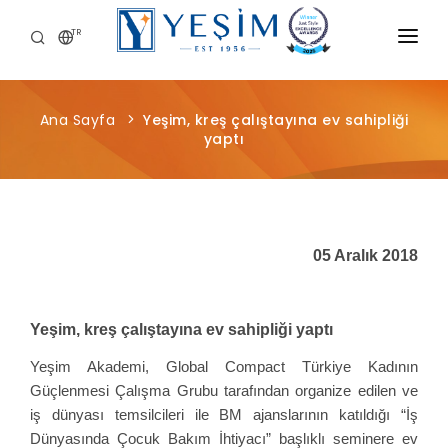
TR
KURUMSAL
Ana Sayfa
Yeşim, kreş çalıştayına ev sahipliği
ÜRÜNLERIMIZ
yaptı
ÖNCE İNSAN
KARIYER
05 Aralık 2018
SÜRDÜRÜLEBILIRLIK
MEDYA MERKEZI
Yeşim, kreş çalıştayına ev sahipliği yaptı
Yeşim Akademi, Global Compact Türkiye Kadının
Güçlenmesi Çalışma Grubu tarafından organize edilen ve
iş dünyası temsilcileri ile BM ajanslarının katıldığı “İş
Dünyasında Çocuk Bakım İhtiyacı” başlıklı seminere ev