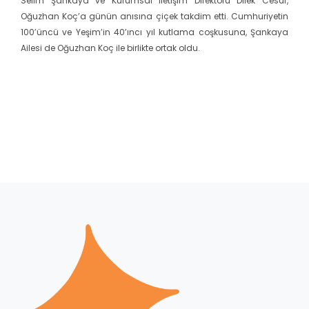
Selim Şankaya ve Kurumsal İletişim Direktörü Dilek Cesur,
Oğuzhan Koç’a günün anısına çiçek takdim etti. Cumhuriyetin
100’üncü ve Yeşim’in 40’ıncı yıl kutlama coşkusuna, Şankaya
Ailesi de Oğuzhan Koç ile birlikte ortak oldu.