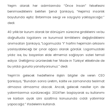
Yeşim olarak her adımlarında “Önce İnsan” felsefesini
benimsediklerini belirten Şenol Şankaya, “Hepimiz insanlık
boyutunda eşitiz. Birbirimize sevgi ve saygıyla yaklaşacağız.”
dedi.
40 yıllık bir kurum olarak bir dönüşüm sürecine girdiklerini ve bu
doğrultuda logolarını ve kurumsal kimliklerini değiştirdiklerini
anımsatan Şankaya, “Logomuzda ‘Y’ harfini hepimizin arkasını
yaslayabileceği bir çınar ağacı olarak gördük. Logomuzdaki
yıldız ise, bu başarıları elde etmemizi sağlayan sizleri temsil
ediyor. Ürettiğimiz ürünlerdeki her ‘Made in Türkiye’ etiketinde de
bu yıldızı gururla yansıtıyorsunuz.” dedi.
Yeşim’in gelecek hedeflerine ilişkin bilgiler de veren CEO
Şankaya, “Bundan sonra üretim, kalite ve zamanında teslimat
olmazsa olmazımız olacak. Ancak, gelecek nesiller için de
yatırımlarımızı sürdüreceğiz. 2024’ten başlayarak su kullanımı
ve karbon ayak izini azaltma konusunda ciddi yatırımlar
yapacağız.” ifadelerini kullandı.