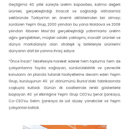
Geçtiğimiz 40 yıllık süreçte üretim kapasitesi, katma değerli
ürünleri, gerçekleştirdiği ihracat ve sağladığı istihdamla
sektöründe Türkiye’nin en önemli aktörlerinden biri olmayı
sürdüren Yeşim Grup, 2000 yılından bu yana Moldova ve 2008
yılından itibaren Mısır’da gerçekleştirdiği yatırımlarla üretim
ağını genişletirken, müşteri odaklı yaklaşımı, inovatif ürünleri ve
dünya markalarıyla olan stratejik iş birlikleriyle ürünlerini
dünyanın dört bir yanına ihraç ediyor.
“Önce İnsan” felsefesiyle hareket ederek hem topluma hem de
çalışanlarına fayda sağlayan, sürdürülebilirlik ve çevrecilik
konularını ön planda tutarak faaliyetlerine devam eden Yeşim
Grup, kuruluşunun 40. yıl dönümünü Bursa’daki fabrikasında
coşkuyla kutladı. Günün ilk saatlerinde renkli gösterilerle
başlayan 40. yıl etkinliğine Yeşim Grup CEO’su Şenol Şankaya,
Co-CEO’su Selim Şankaya ile üst düzey yöneticiler ve Yeşim
çalışanları katıldı.