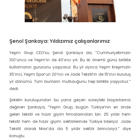
Şenol Şankaya: Yıldızımız çalışanlarımız
Yeşim Grup CEO’su Şenol Şankaya da, “Cumhuriyetimizin
100’üncü ve Yeşim’in de 40’ıncı yılı. Bu iki önemli günü birlikte
kutlamanın gururunu yaşıyoruz. Bu yıl ayrıca Yeşim Kreşimizin
35’inci, Yeşim Spor’un 20’nci ve Jade Tekstil’in de 15’inci kuruluş
yıl dönümü. Tüm bunların mutluluğunu hep birlikte yaşıyoruz.”
dedi.
Şirketin kuruluşundan bu yana geçen süreçteki başarılarına
değinen Şankaya, “Yeşim Grup, bugün Türkiye’nin en önde
gelen tekstil ve hazır giyim firmalarından biri. 25 yıldır hem
tekstil hem de hazır giyim sektörlerinde Türkiye lideriyiz. Jade
Tekstil olarak Mısır’da da 5 yıldır sektör birincisiyiz.” diye
konuştu.