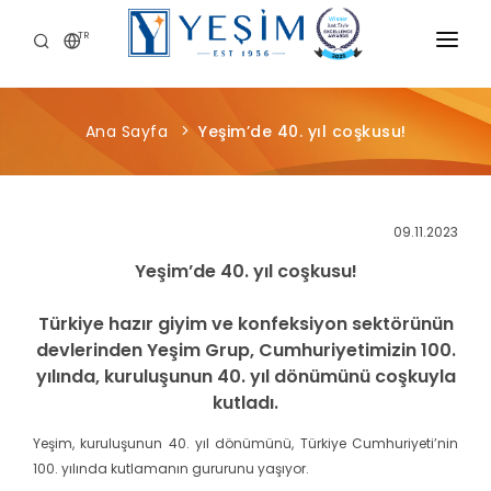
TR
KURUMSAL
Ana Sayfa
Yeşim’de 40. yıl coşkusu!
ÜRÜNLERIMIZ
ÖNCE İNSAN
09.11.2023
KARIYER
Yeşim’de 40. yıl coşkusu!
SÜRDÜRÜLEBILIRLIK
Türkiye hazır giyim ve konfeksiyon sektörünün
MEDYA MERKEZI
devlerinden Yeşim Grup, Cumhuriyetimizin 100.
yılında, kuruluşunun 40. yıl dönümünü coşkuyla
kutladı.
Yeşim, kuruluşunun 40. yıl dönümünü, Türkiye Cumhuriyeti’nin
100. yılında kutlamanın gururunu yaşıyor.