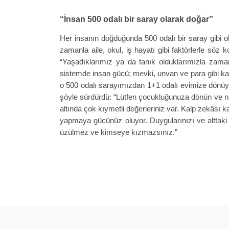
“İnsan 500 odalı bir saray olarak doğar”
Her insanın doğduğunda 500 odalı bir saray gibi 
zamanla aile, okul, iş hayatı gibi faktörlerle söz
“Yaşadıklarımız ya da tanık olduklarımızla zaman
sistemde insan gücü; mevki, unvan ve para gibi kav
o 500 odalı sarayımızdan 1+1 odalı evimize dönüyor
şöyle sürdürdü: “Lütfen çocukluğunuza dönün ve nas
altında çok kıymetli değerleriniz var. Kalp zekâsı 
yapmaya gücünüz oluyor. Duygularınızı ve alttaki 
üzülmez ve kimseye kızmazsınız.”