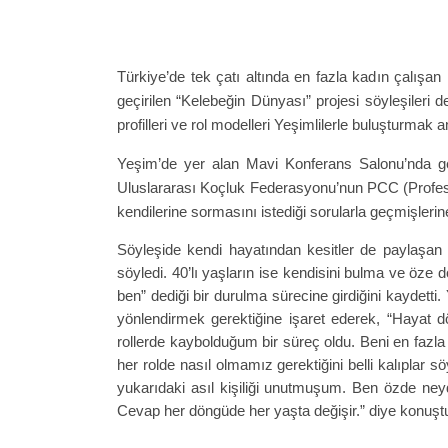
Türkiye’de tek çatı altında en fazla kadın çalışa
geçirilen “Kelebeğin Dünyası” projesi söyleşileri 
profilleri ve rol modelleri Yeşimlilerle buluşturmak
Yeşim’de yer alan Mavi Konferans Salonu’nda gerç
Uluslararası Koçluk Federasyonu’nun PCC (Professio
kendilerine sormasını istediği sorularla geçmişlerine
Söyleşide kendi hayatından kesitler de paylaşan Ya
söyledi. 40’lı yaşların ise kendisini bulma ve öze
ben” dediği bir durulma sürecine girdiğini kaydet
yönlendirmek gerektiğine işaret ederek, “Hayat 
rollerde kaybolduğum bir süreç oldu. Beni en fazla
her rolde nasıl olmamız gerektiğini belli kalıplar s
yukarıdaki asıl kişiliği unutmuşum. Ben özde neydi
Cevap her döngüde her yaşta değişir.” diye konuşt