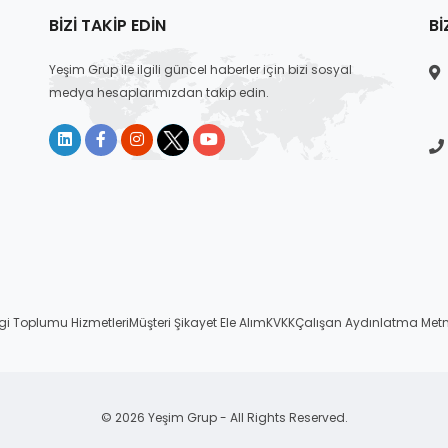
BIZI TAKIP EDIN
BI
Yeşim Grup ile ilgili güncel haberler için bizi sosyal
medya hesaplarımızdan takip edin.
lgi Toplumu Hizmetleri
Müşteri Şikayet Ele Alım
KVKK
Çalışan Aydınlatma Metn
© 2026 Yeşim Grup - All Rights Reserved.