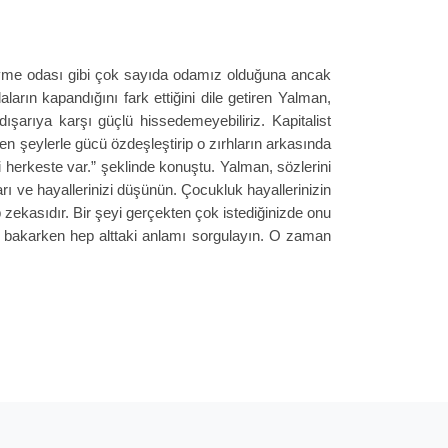
sevme odası gibi çok sayıda odamız olduğuna ancak
arın kapandığını fark ettiğini dile getiren Yalman,
şarıya karşı güçlü hissedemeyebiliriz. Kapitalist
n şeylerle gücü özdeşleştirip o zırhların arkasında
 herkeste var.” şeklinde konuştu. Yalman, sözlerini
ı ve hayallerinizi düşünün. Çocukluk hayallerinizin
 zekasıdır. Bir şeyi gerçekten çok istediğinizde onu
na bakarken hep alttaki anlamı sorgulayın. O zaman