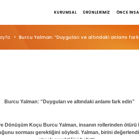
KURUMSAL
ÜRÜNLERIMIZ
ÖNCE İNS
ayfa
Burcu Yalman: “Duyguları ve altındaki anlamı fark
Burcu Yalman: “Duyguları ve altındaki anlamı fark edin”
ve D
önüşüm Ko
çu Burcu
Yalman, insanın rollerinden ötürü 
nu sorması gerektiğini söyledi. Yalman, birini değerlendir