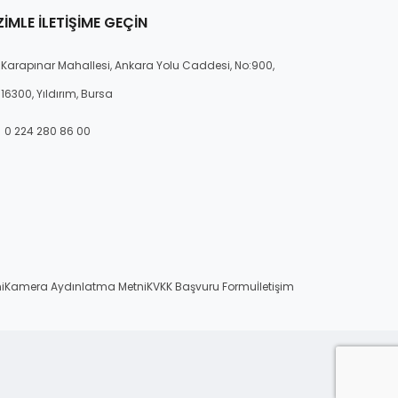
ZIMLE İLETIŞIME GEÇIN
Karapınar Mahallesi, Ankara Yolu Caddesi, No:900,
16300, Yıldırım, Bursa
0 224 280 86 00
i
Kamera Aydınlatma Metni
KVKK Başvuru Formu
İletişim