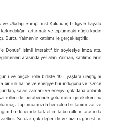
 ve Uludağ Soroptimist Kulübü iş birliğiyle hayata
 farkındalığını arttırmak ve toplumdaki güçlü kadın
u Burcu Yalman’ın katılımı ile gerçekleştirildi.
Dönüş” isimli interaktif bir söyleşiye imza attı.
ğitmenleri arasında yer alan Yalman, katılımcıların
u ve birçok rolle birlikte 40’lı yaşlara ulaştığını
şka bir ruh haline ve enerjiye büründüğünü ve “Önce
uğundan, kalan zamanı ve enerjiyi çok daha anlamlı
ka rolleri de beraberinde götürmem gerekirken bu
e oturmuş. Toplumumuzda her rolün bir tanımı var ve
ıştığım bu dönemde fark ettim ki bu rollerin arasında
irir. Sorular çok değerlidir ve bizi özgürleştirir.