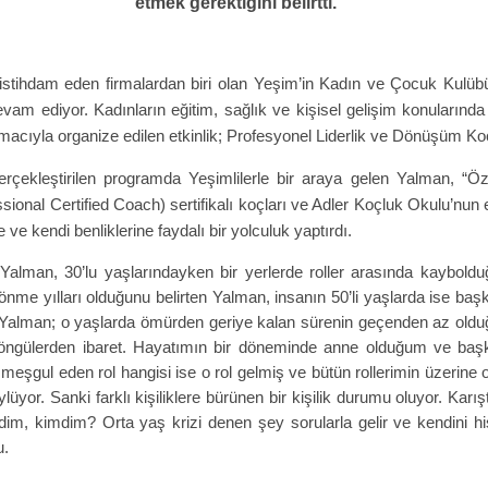
etmek gerektiğini belirtti.
n istihdam eden firmalardan biri olan Yeşim’in Kadın ve Çocuk Kulübü
devam ediyor. Kadınların eğitim, sağlık ve kişisel gelişim konularında
 amacıyla organize edilen etkinlik; Profesyonel Liderlik ve Dönüşüm Koç
ekleştirilen programda Yeşimlilerle bir araya gelen Yalman, “Öz’e 
nal Certified Coach) sertifikalı koçları ve Adler Koçluk Okulu’nun e
 ve kendi benliklerine faydalı bir yolculuk yaptırdı.
lman, 30’lu yaşlarındayken bir yerlerde roller arasında kaybolduğun
 dönme yılları olduğunu belirten Yalman, insanın 50’li yaşlarda ise ba
ti. Yalman; o yaşlarda ömürden geriye kalan sürenin geçenden az old
döngülerden ibaret. Hayatımın bir döneminde anne olduğum ve baş
 meşgul eden rol hangisi ise o rol gelmiş ve bütün rollerimin üzerin
öylüyor. Sanki farklı kişiliklere bürünen bir kişilik durumu oluyor. Kar
m, kimdim? Orta yaş krizi denen şey sorularla gelir ve kendini hissett
u.