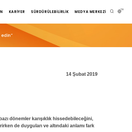
TR
AN
KARIYER
SÜRDÜRÜLEBILIRLIK
MEDYA MERKEZI
 edin”
14 Şubat 2019
bazı dönemler karışıklık hissedebileceğini,
irken de duyguları ve altındaki anlamı fark