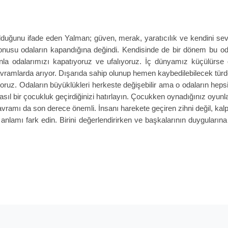
olduğunu ifade eden Yalman; güven, merak, yaratıcılık ve kendini 
 konusu odaların kapandığına değindi. Kendisinde de bir dönem bu odal
la odalarımızı kapatıyoruz ve ufalıyoruz. İç dünyamız küçülürse dı
ramlarda arıyor. Dışarıda sahip olunup hemen kaybedilebilecek türde
uz. Odaların büyüklükleri herkeste değişebilir ama o odaların hepsi
ıl bir çocukluk geçirdiğinizi hatırlayın. Çocukken oynadığınız oyunlar
kavramı da son derece önemli. İnsanı harekete geçiren zihni değil, kalp
anlamı fark edin. Birini değerlendirirken ve başkalarının duyguları