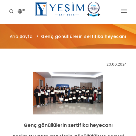
TR
KURUMSAL
Ana Sayfa
Genç gönüllülerin sertifika heyecanı
ÜRÜNLERIMIZ
ÖNCE İNSAN
20.06.2024
KARIYER
SÜRDÜRÜLEBILIRLIK
MEDYA MERKEZI
Genç gönüllülerin sertifika heyecanı