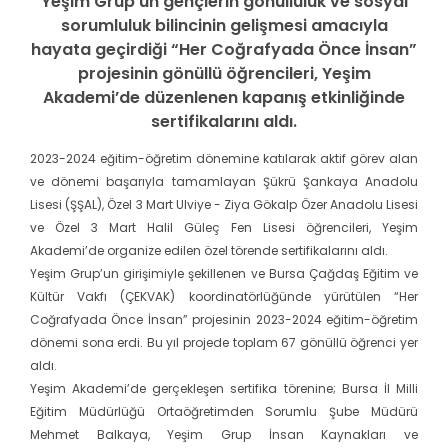
Yeşim Grup’un gençlerin gönüllülük ve sosyal
sorumluluk bilincinin gelişmesi amacıyla
hayata geçirdiği “Her Coğrafyada Önce İnsan”
projesinin gönüllü öğrencileri, Yeşim
Akademi’de düzenlenen kapanış etkinliğinde
sertifikalarını aldı.
2023-2024 eğitim-öğretim dönemine katılarak aktif görev alan
ve dönemi başarıyla tamamlayan Şükrü Şankaya Anadolu
Lisesi (ŞŞAL), Özel 3 Mart Ulviye - Ziya Gökalp Özer Anadolu Lisesi
ve Özel 3 Mart Halil Güleç Fen Lisesi öğrencileri, Yeşim
Akademi’de organize edilen özel törende sertifikalarını aldı.
Yeşim Grup’un girişimiyle şekillenen ve Bursa Çağdaş Eğitim ve
Kültür Vakfı (ÇEKVAK) koordinatörlüğünde yürütülen “Her
Coğrafyada Önce İnsan” projesinin 2023-2024 eğitim-öğretim
dönemi sona erdi. Bu yıl projede toplam 67 gönüllü öğrenci yer
aldı.
Yeşim Akademi’de gerçekleşen sertifika törenine; Bursa İl Milli
Eğitim Müdürlüğü Ortaöğretimden Sorumlu Şube Müdürü
Mehmet Balkaya, Yeşim Grup İnsan Kaynakları ve