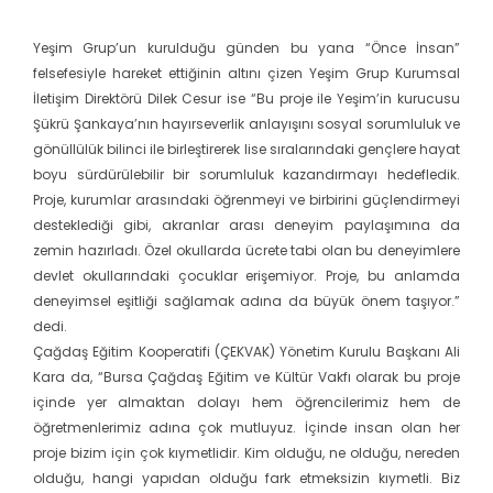
Yeşim Grup’un kurulduğu günden bu yana “Önce İnsan”
felsefesiyle hareket ettiğinin altını çizen Yeşim Grup Kurumsal
İletişim Direktörü Dilek Cesur ise “Bu proje ile Yeşim’in kurucusu
Şükrü Şankaya’nın hayırseverlik anlayışını sosyal sorumluluk ve
gönüllülük bilinci ile birleştirerek lise sıralarındaki gençlere hayat
boyu sürdürülebilir bir sorumluluk kazandırmayı hedefledik.
Proje, kurumlar arasındaki öğrenmeyi ve birbirini güçlendirmeyi
desteklediği gibi, akranlar arası deneyim paylaşımına da
zemin hazırladı. Özel okullarda ücrete tabi olan bu deneyimlere
devlet okullarındaki çocuklar erişemiyor. Proje, bu anlamda
deneyimsel eşitliği sağlamak adına da büyük önem taşıyor.”
dedi.
Çağdaş Eğitim Kooperatifi (ÇEKVAK) Yönetim Kurulu Başkanı Ali
Kara da, “Bursa Çağdaş Eğitim ve Kültür Vakfı olarak bu proje
içinde yer almaktan dolayı hem öğrencilerimiz hem de
öğretmenlerimiz adına çok mutluyuz. İçinde insan olan her
proje bizim için çok kıymetlidir. Kim olduğu, ne olduğu, nereden
olduğu, hangi yapıdan olduğu fark etmeksizin kıymetli. Biz