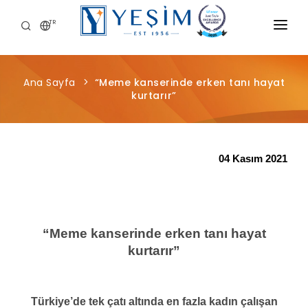
TR
KURUMSAL
Ana Sayfa
“Meme kanserinde erken tanı hayat
ÜRÜNLERIMIZ
kurtarır”
ÖNCE İNSAN
KARIYER
04 Kasım 2021
SÜRDÜRÜLEBILIRLIK
MEDYA MERKEZI
“Meme kanserinde erken tanı hayat
kurtarır”
Türkiye’de tek çatı altında en fazla kadın çalışan