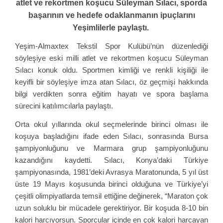
atlet ve rekortmen koşucu Süleyman Sılacı, sporda
başarının ve hedefe odaklanmanın ipuçlarını
Yeşimlilerle paylaştı.
Yeşim-Almaxtex Tekstil Spor Kulübü’nün düzenlediği
söyleşiye eski milli atlet ve rekortmen koşucu Süleyman
Sılacı konuk oldu. Sportmen kimliği ve renkli kişiliği ile
keyifli bir söyleşiye imza atan Sılacı, öz geçmişi hakkında
bilgi verdikten sonra eğitim hayatı ve spora başlama
sürecini katılımcılarla paylaştı.
Orta okul yıllarında okul seçmelerinde birinci olması ile
koşuya başladığını ifade eden Sılacı, sonrasında Bursa
şampiyonluğunu ve Marmara grup şampiyonluğunu
kazandığını kaydetti. Sılacı, Konya’daki Türkiye
şampiyonasında, 1981’deki Avrasya Maratonunda, 5 yıl üst
üste 19 Mayıs koşusunda birinci olduğuna ve Türkiye’yi
çeşitli olimpiyatlarda temsil ettiğine değinerek, “Maraton çok
uzun soluklu bir mücadele gerektiriyor. Bir koşuda 8-10 bin
kalori harcıyorsun. Sporcular içinde en çok kalori harcayan