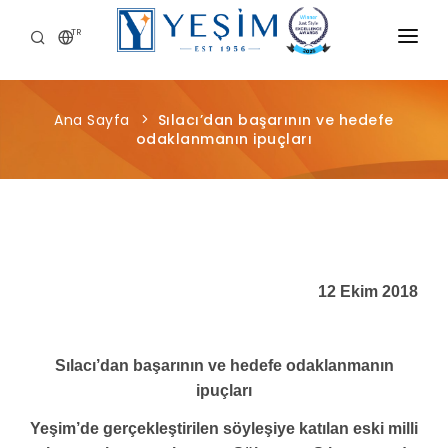
TR
KURUMSAL
Ana Sayfa
Sılacı’dan başarının ve hedefe
ÜRÜNLERIMIZ
odaklanmanın ipuçları
ÖNCE İNSAN
KARIYER
SÜRDÜRÜLEBILIRLIK
12 Ekim 2018
MEDYA MERKEZI
Sılacı’dan başarının ve hedefe odaklanmanın
ipuçları
Yeşim’de gerçekleştirilen söyleşiye katılan eski milli