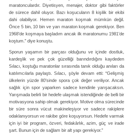
maratonculardır. Diyetisyen, menajer, doktor gibi faktörler
de sürece dahil oluyor. Bazı koşucuların 8 kişilik bir ekibi
dahi olabiliyor. Hemen maraton koşmak mümkün değil.
Önce 5 bin, 10 bin ve yarı maraton koşmak gerekiyor. Ben
1968’de koşmaya başladım ancak ilk maratonumu 1981’de
koştum.” diye konuştu.
Sporun yaşamın bir parçası olduğunu ve içinde dostluk,
kardeşlik ve pek çok güzelliği barındırdığını kaydeden
Sılacı, koştuğu maratonlar sırasında tanık olduğu anıları da
katılımcılarla paylaştı. Sılacı, şöyle devam etti: “Gelişmiş
ülkelerin yüzde 80’sinde spora çok değer veriliyor. Ancak
sağlık için spor yaparken sadece kendinle yarışacaksın.
Yarışmada belirli bir hedefe ulaşmak istendiğinde de belli bir
motivasyona sahip olmak gerekiyor. Motive olma sürecinde
bir süre sonra vücut makineleşiyor ve sadece rakiplere
odaklanıyorsun ve rakibe göre koşuyorsun. Hedefe varmak
için iyi bir program, özveri, fedakârlık, azim, güç ve irade
şart. Bunun için de sağlam bir alt yapı gerekiyor.”