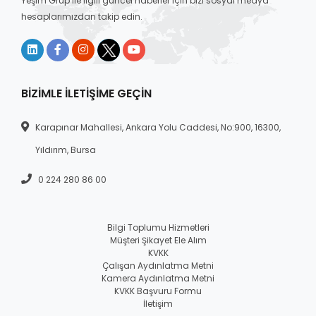
Yeşim Grup ile ilgili güncel haberler için bizi sosyal medya
hesaplarımızdan takip edin.
BIZIMLE İLETIŞIME GEÇIN
Karapınar Mahallesi, Ankara Yolu Caddesi, No:900, 16300,
Yıldırım, Bursa
0 224 280 86 00
Bilgi Toplumu Hizmetleri
Müşteri Şikayet Ele Alım
KVKK
Çalışan Aydınlatma Metni
Kamera Aydınlatma Metni
KVKK Başvuru Formu
İletişim