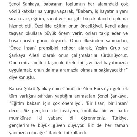
Şenol Şankaya, babasının toplumun her alanındaki çok
yönlü katkılarına vurgu yaparak, “Babam, iş hayatının yanı
sıra çevre, eğitim, sanat ve spor gibi birçok alanda topluma
hizmet etti. Özellikle eğitim onun önceliğiydi. Kendi adını
taşıyan okullara büyük önem verir, onları takip eder ve
başarılarıyla gurur duyardı. Onun ilkesinden sapmadan,
‘Önce İnsan’ prensibini rehber alarak, Yeşim Grup ve
Şankaya Ailesi olarak onun çalışmalarını sürdürüyoruz.
Onun mirasını ileri taşımak, ilkelerini iş ve özel hayatımızda
uygulamak, onun daima aramızda olmasını sağlayacaktır”
diye konuştu.
Babası Şükrü Şankaya’nın Gümülcine’den Bursa’ya gelerek
tüm varlığını sıfırdan yaptığını anımsatan Şenol Şankaya,
“Eğitim babam için çok önemliydi. ‘Bir lisan, bir insan’
derdi. Siz gençlere de tavsiyem, mutlaka bir ve hatta
mümkünse iki yabancı dil öğrenmeniz. Türkiye,
gençlerimize büyük güven duyuyor. Biz de her zaman
yanınızda olacağız” ifadelerini kullandı.