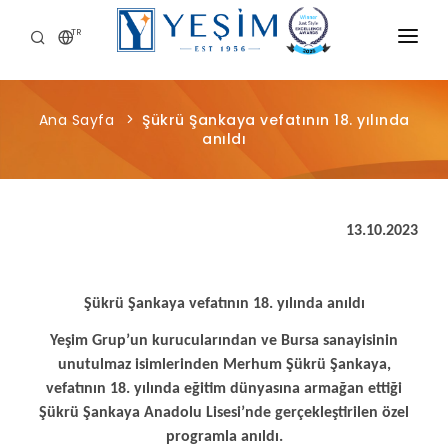
TR
KURUMSAL
Ana Sayfa
Şükrü Şankaya vefatının 18. yılında
ÜRÜNLERIMIZ
anıldı
ÖNCE İNSAN
KARIYER
13.10.2023
SÜRDÜRÜLEBILIRLIK
Şükrü Şankaya vefatının 18. yılında anıldı
MEDYA MERKEZI
Ye
ş
im Grup’un kurucular
ı
ndan ve Bursa sanayisinin
unutulmaz isimlerinden Merhum
Ş
ü
kr
ü
Ş
ankaya,
vefat
n
ı
n 18. y
ı
l
ı
nda e
ğ
itim d
ü
nyas
ı
na armağan etti
ğ
i
Ş
ü
kr
ü
Ş
ankaya Anadolu Lisesi’nde gerçekle
ş
tirilen
ö
zel
programla anıldı.