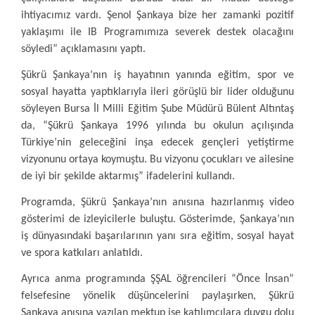
ihtiyacımız vardı. Şenol Şankaya bize her zamanki pozitif
yaklaşımı ile IB Programımıza severek destek olacağını
söyledi” açıklamasını yaptı.
Şükrü Şankaya’nın iş hayatının yanında eğitim, spor ve
sosyal hayatta yaptıklarıyla ileri görüşlü bir lider olduğunu
söyleyen Bursa İl Milli Eğitim Şube Müdürü Bülent Altıntaş
da, “Şükrü Şankaya 1996 yılında bu okulun açılışında
Türkiye’nin geleceğini inşa edecek gençleri yetiştirme
vizyonunu ortaya koymuştu. Bu vizyonu çocukları ve ailesine
de iyi bir şekilde aktarmış” ifadelerini kullandı.
Programda, Şükrü Şankaya’nın anısına hazırlanmış video
gösterimi de izleyicilerle buluştu. Gösterimde, Şankaya’nın
iş dünyasındaki başarılarının yanı sıra eğitim, sosyal hayat
ve spora katkıları anlatıldı.
Ayrıca anma programında ŞŞAL öğrencileri “Önce İnsan”
felsefesine yönelik düşüncelerini paylaşırken, Şükrü
Şankaya anısına yazılan mektup ise katılımcılara duygu dolu