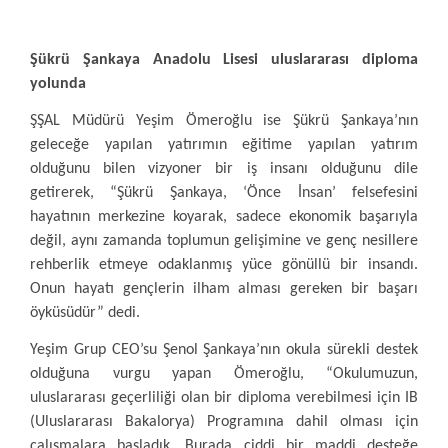
Şükrü Şankaya Anadolu Lisesi uluslararası diploma
yolunda
ŞŞAL Müdürü Yeşim Ömeroğlu ise Şükrü Şankaya’nın
geleceğe yapılan yatırımın eğitime yapılan yatırım
olduğunu bilen vizyoner bir iş insanı olduğunu dile
getirerek, “Şükrü Şankaya, ‘Önce İnsan’ felsefesini
hayatının merkezine koyarak, sadece ekonomik başarıyla
değil, aynı zamanda toplumun gelişimine ve genç nesillere
rehberlik etmeye odaklanmış yüce gönüllü bir insandı.
Onun hayatı gençlerin ilham alması gereken bir başarı
öyküsüdür” dedi.
Yeşim Grup CEO’su Şenol Şankaya’nın okula sürekli destek
olduğuna vurgu yapan Ömeroğlu, “Okulumuzun,
uluslararası geçerliliği olan bir diploma verebilmesi için IB
(Uluslararası Bakalorya) Programına dahil olması için
çalışmalara başladık. Burada ciddi bir maddi desteğe