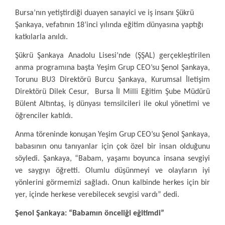
Bursa’nın yetiştirdiği duayen sanayici ve iş insanı Şükrü
Şankaya, vefatının 18’inci yılında eğitim dünyasına yaptığı
katkılarla anıldı.
Şükrü Şankaya Anadolu Lisesi’nde (ŞŞAL) gerçekleştirilen
anma programına başta Yeşim Grup CEO’su Şenol Şankaya,
Torunu BU3 Direktörü Burcu Şankaya, Kurumsal İletişim
Direktörü Dilek Cesur, Bursa İl Milli Eğitim Şube Müdürü
Bülent Altıntaş, iş dünyası temsilcileri ile okul yönetimi ve
öğrenciler katıldı.
Anma töreninde konuşan Yeşim Grup CEO’su Şenol Şankaya,
babasının onu tanıyanlar için çok özel bir insan olduğunu
söyledi. Şankaya, “Babam, yaşamı boyunca insana sevgiyi
ve saygıyı öğretti. Olumlu düşünmeyi ve olayların iyi
yönlerini görmemizi sağladı. Onun kalbinde herkes için bir
yer, içinde herkese verebilecek sevgisi vardı” dedi.
Şenol Şankaya: “Babamın önceliği eğitimdi”