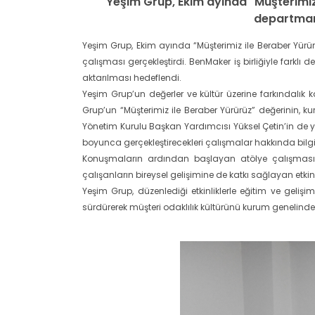
Yeşim Grup, Ekim ayında "Müşterimiz 
departmanl
Yeşim Grup, Ekim ayında “Müşterimiz ile Beraber Yürü
çalışması gerçekleştirdi. BenMaker iş birliğiyle farklı d
aktarılması hedeflendi.
Yeşim Grup’un değerler ve kültür üzerine farkındalık 
Grup’un “Müşterimiz ile Beraber Yürürüz” değerinin, k
Yönetim Kurulu Başkan Yardımcısı Yüksel Çetin’in de y
boyunca gerçekleştirecekleri çalışmalar hakkında bilgi
Konuşmaların ardından başlayan atölye çalışmasında k
çalışanların bireysel gelişimine de katkı sağlayan etk
Yeşim Grup, düzenlediği etkinliklerle eğitim ve gelişi
sürdürerek müşteri odaklılık kültürünü kurum genelind