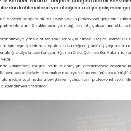
ile Beraber Yürürüz" değerini odağına alarak BenMaker 
ardan katılımcıların yer aldığı bir atölye çalışması gerç
rüz” değerini odağına alarak çalışanlarının profesyonel gelişimine kat
epartmanlardan 40 katılımcının yer aldığı etkinlikte, çalışanların el beceril
kazandırmaya yönelik düzenlediği etkinlik, Kurumsal İletişim Direktörü Di
urum için taşıdığı anlamı vurgularken bu değerin günlük iş yaşamında nas
er aldığı atölye öncesi konuşan Eğitmen Ömer Çetin ise BenMaker markasın
 verdi.
atılımcılar, müşteri odaklılık anlayışını derinlemesine keşfetme fırsat
inlik boyunca değerlerimizi yansıtan materyaller tasarım ürünlere dönüştür
m alanındaki taahhüdünü pekiştirirken çalışanların profesyonel yetkinlikle
e güçlendirmeyi amaçlıyor.