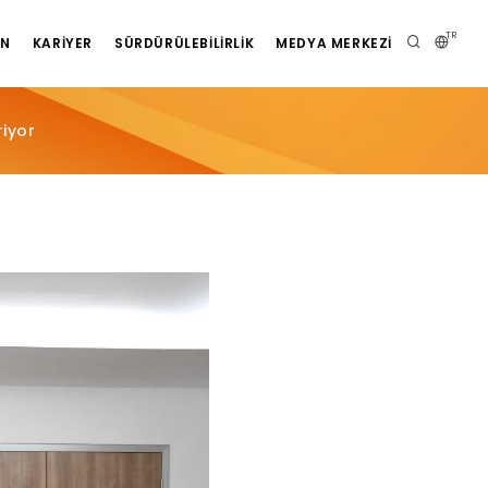
TR
AN
KARIYER
SÜRDÜRÜLEBILIRLIK
MEDYA MERKEZI
riyor