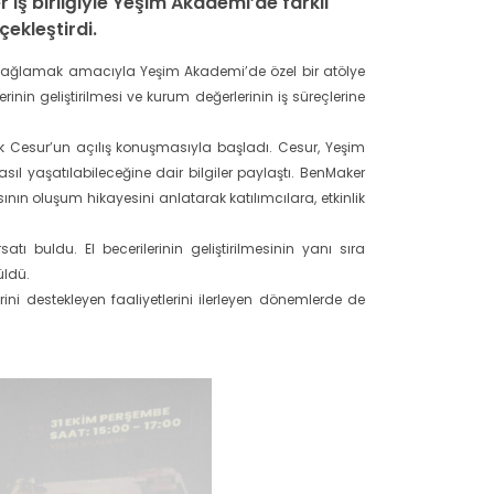
iş birliğiyle Yeşim Akademi’de farklı
ekleştirdi.
kı sağlamak amacıyla Yeşim Akademi’de özel bir atölye
erinin geliştirilmesi ve kurum değerlerinin iş süreçlerine
lek Cesur’un açılış konuşmasıyla başladı. Cesur, Yeşim
ıl yaşatılabileceğine dair bilgiler paylaştı. BenMaker
ın oluşum hikayesini anlatarak katılımcılara, etkinlik
ı buldu. El becerilerinin geliştirilmesinin yanı sıra
üldü.
rini destekleyen faaliyetlerini ilerleyen dönemlerde de