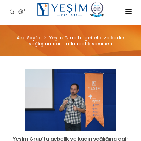
TR
KURUMSAL
Ana Sayfa
Yeşim Grup’ta gebelik ve kadın
ÜRÜNLERIMIZ
sağlığına dair farkındalık semineri
ÖNCE İNSAN
KARIYER
SÜRDÜRÜLEBILIRLIK
MEDYA MERKEZI
Yeşim Grup’ta gebelik ve kadın sağlığına dair