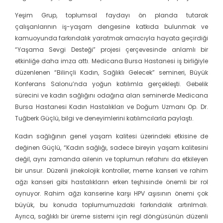
Yeşim Grup, toplumsal faydayı ön planda tutarak
çalışanlarının iş-yaşam dengesine katkıda bulunmak ve
kamuoyunda farkındalık yaratmak amacıyla hayata geçirdiği
“Yaşama Sevgi Desteği” projesi çerçevesinde anlamlı bir
etkinliğe daha imza attı. Medicana Bursa Hastanesi iş birliğiyle
düzenlenen “Bilinçli Kadın, Sağlıklı Gelecek” semineri, Büyük
Konferans Salonu’nda yoğun katılımla gerçekleşti. Gebelik
sürecini ve kadın sağlığını odağına alan seminerde Medicana
Bursa Hastanesi Kadın Hastalıkları ve Doğum Uzmanı Op. Dr.
Tuğberk Güçlü, bilgi ve deneyimlerini katılımcılarla paylaştı.
Kadın sağlığının genel yaşam kalitesi üzerindeki etkisine de
değinen Güçlü, “Kadın sağlığı, sadece bireyin yaşam kalitesini
değil, aynı zamanda ailenin ve toplumun refahını da etkileyen
bir unsur. Düzenli jinekolojik kontroller, meme kanseri ve rahim
ağzı kanseri gibi hastalıkların erken teşhisinde önemli bir rol
oynuyor. Rahim ağzı kanserine karşı HPV aşısının önemi çok
büyük, bu konuda toplumumuzdaki farkındalık artırılmalı.
Ayrıca, sağlıklı bir üreme sistemi için regl döngüsünün düzenli