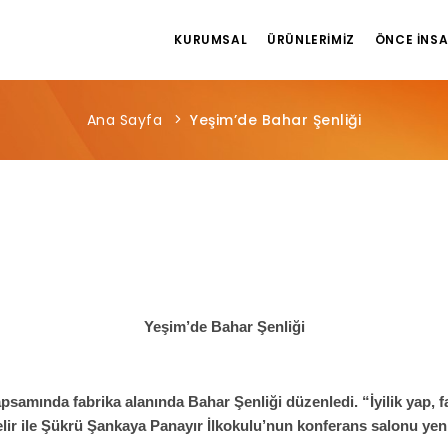
KURUMSAL
ÜRÜNLERIMIZ
ÖNCE İNS
Ana Sayfa
Yeşim’de Bahar Şenliği
Yeşim’de Bahar Şenliği
psamında fabrika alanında Bahar Şenliği düzenledi. “İyilik yap, f
elir ile Şükrü Şankaya Panayır İlkokulu’nun konferans salonu yen