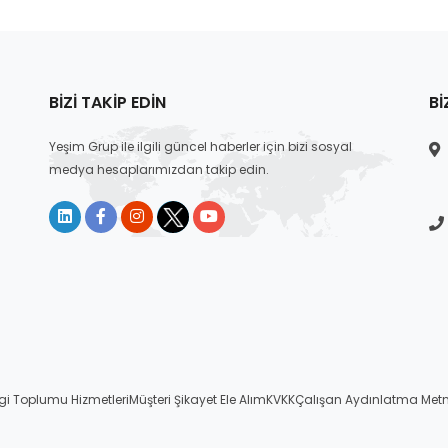
BIZI TAKIP EDIN
BI
Yeşim Grup ile ilgili güncel haberler için bizi sosyal
medya hesaplarımızdan takip edin.
lgi Toplumu Hizmetleri
Müşteri Şikayet Ele Alım
KVKK
Çalışan Aydınlatma Metn