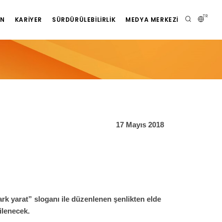
TR
AN
KARIYER
SÜRDÜRÜLEBILIRLIK
MEDYA MERKEZI
17 Mayıs 2018
ark yarat” sloganı ile düzenlenen şenlikten elde
ilenecek.