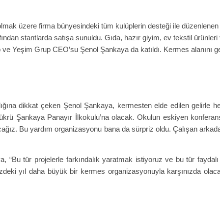
ak üzere firma bünyesindeki tüm kulüplerin desteği ile düzenlenen b
fından stantlarda satışa sunuldu. Gıda, hazır giyim, ev tekstil ürünle
 ve Yeşim Grup CEO’su Şenol Şankaya da katıldı. Kermes alanını geze
lılığına dikkat çeken Şenol Şankaya, kermesten elde edilen gelirle he
 Şükrü Şankaya Panayır İlkokulu’na olacak. Okulun eskiyen konferans
ağız. Bu yardım organizasyonu bana da sürpriz oldu. Çalışan arkadaş
 “Bu tür projelerle farkındalık yaratmak istiyoruz ve bu tür faydal
deki yıl daha büyük bir kermes organizasyonuyla karşınızda olaca