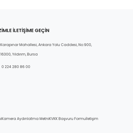
ZIMLE İLETIŞIME GEÇIN
Karapınar Mahallesi, Ankara Yolu Caddesi, No:900,
16300, Yıldırım, Bursa
0 224 280 86 00
i
Kamera Aydınlatma Metni
KVKK Başvuru Formu
İletişim