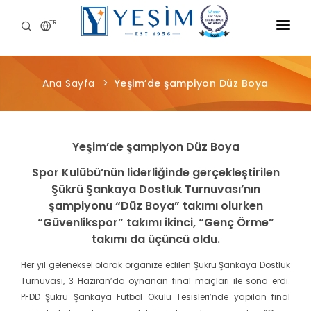
TR
KURUMSAL
Ana Sayfa
Yeşim’de şampiyon Düz Boya
ÜRÜNLERIMIZ
ÖNCE İNSAN
Yeşim’de şampiyon Düz Boya
KARIYER
Spor Kulübü’nün liderliğinde gerçekleştirilen
SÜRDÜRÜLEBILIRLIK
Şükrü Şankaya Dostluk Turnuvası’nın
şampiyonu “Düz Boya” takımı olurken
MEDYA MERKEZI
“Güvenlikspor” takımı ikinci, “Genç Örme”
takımı da üçüncü oldu.
Her yıl geleneksel olarak organize edilen Şükrü Şankaya Dostluk
Turnuvası, 3 Haziran’da oynanan final maçları ile sona erdi.
PFDD Şükrü Şankaya Futbol Okulu Tesisleri’nde yapılan final