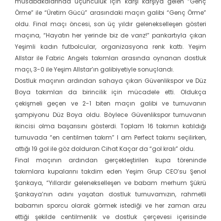
müsabakalarında üçüncülük için karşı karşıya gelen “Genç
Örme” ile “Üretim Gücü” arasındaki maçın galibi “Genç Örme”
oldu. Final maçı öncesi, son üç yıldır gelenekselleşen gösteri
maçına, “Hayatın her yerinde biz de varız!” pankartıyla çıkan
Yeşimli kadın futbolcular, organizasyona renk kattı. Yeşim
Allstar ile Fabric Angels takımları arasında oynanan dostluk
maçı, 3-0 ile Yeşim Allstar’ın galibiyetiyle sonuçlandı.
Dostluk maçının ardından sahaya çıkan Güvenlikspor ve Düz
Boya takımları da birincilik için mücadele etti. Oldukça
çekişmeli geçen ve 2-1 biten maçın galibi ve turnuvanın
şampiyonu Düz Boya oldu. Böylece Güvenlikspor turnuvanın
ikincisi olma başarısını gösterdi. Toplam 16 takımın katıldığı
turnuvada “en centilmen takım” I am Perfect takımı seçilirken,
attığı 19 gol ile göz dolduran Cihat Kaçar da “gol kralı” oldu.
Final maçının ardından gerçekleştirilen kupa töreninde
takımlara kupalarını takdim eden Yeşim Grup CEO’su Şenol
Şankaya, “Yıllardır gelenekselleşen ve babam merhum Şükrü
Şankaya’nın adını yaşatan dostluk turnuvamızın, rahmetli
babamın sporcu olarak görmek istediği ve her zaman arzu
ettiği şekilde centilmenlik ve dostluk çerçevesi içerisinde