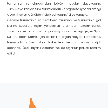
tamamlanmış olmasından büyük mutluluk duyuyorum.
Turnuvaya katılan tüm takımlarımızı ve organizasyonda emeği
geçen herkesi gönülden tebrik ediyorum.” diye konuştu.
Gecede turnuvanın en centilmen takımına ve turnuvanın gol
kralına kupaları, Yeşim yöneticileri tarafından takdim edildi.
Törende ayrıca turnuva organizasyonunda emeği geçen Spor
Kulübü Lideri Samet Şen ile birlikte organizasyon komitesine;
turnuvada görev alan hakemlere ve turnuvanın sağlık
sponsoru Özel Hayat Hastanesi’ne de teşekkür plaketi takdim
edildi.