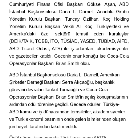
Cumhuriyeti Finans Ofisi Başkanı Göksel Aşan, ABD
İstanbul Başkonsolosu Daria L. Darnell, Anadolu Grubu
Yönetim Kurulu Başkanı Tuncay Özilhan, Koç Holding
Yönetim Kurulu Başkan Vekili Ali Koç, Türkiye’deki ve
Amerika’daki özel sektörü temsil eden kuruluşlar
(DEİK/TAİK, TOBB, İTO, TÜSİAD, YASED, TÜBİAD, AİFD,
ABD Ticaret Odası, ATS) ile iş adamları, akademisyenler
ve gazeteciler katıldı. Gecenin
onur konuğu
ise
Coca-Cola
Operasyonlar Başkanı Brian Smith oldu.
ABD İstanbul Başkonsolosu Daria L. Darnell, Amerikan
Şirketler Derneği Başkanı Serra Akçaoğlu, başkanlık
görevini devralan Tankut Turnaoğlu ve Coca-Cola
Operasyonlar Başkanı Brian Smith’in açılış konuşmalarının
ardından ödül törenine geçildi. Gecede ödüller; Türkiye-
ABD kamu ve iş dünyasından temsilciler, akademisyenler
ve Türk ekonomi basınının önde gelen isimlerinden oluşan
jüri heyeti tarafından takdim edildi.
Ödül süreci kapsamında Türk firmalarının ABD’li