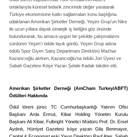
ortaklarıyla küresel tedarik zincirinde değer yaratarak
Türkiye ekonomisine katkı sağlamaları konu başlığına
odaklanan Amerikan Şirketler Derneği, Yeşim Grup’un Nike
ile uzun yıllara dayalı stratejik iş birliğini göz önünde
bulundurarak, bu amaca uygun bir şekilde çalışmalarını
sürdüren Yeşim’i ödüle layık gördü. Yeşim Grup adına
ödülü Spor Giyim Satış Departmanı Direktörü Mazhar
Kazancıoğlu alırken, Kazancıoğlu’na ödülü Jüri Üyesi ve
Sabah Gazetesi Köşe Yazarı Şelale Kadak takdim etti.
Amerikan Şirketler Derneği (AmCham Turkey/ABFT)
Ödülleri
Hakkında
Ödül töreni jürisi; TC Cumhurbaşkanlığı Yatırım Ofisi
Başkanı Arda Ermut, Kibar Holding Yönetim Kurulu
Başkanı Ali Kibar, Fulbright Yönetici Müdürü Prof. Dr. Ersel
Aydınlı, Hürriyet Gazetesi köşe yazarı Gila Benmayor,
Capital & Economist eski Yayın Direktörü Rauf Ateş, Sabah