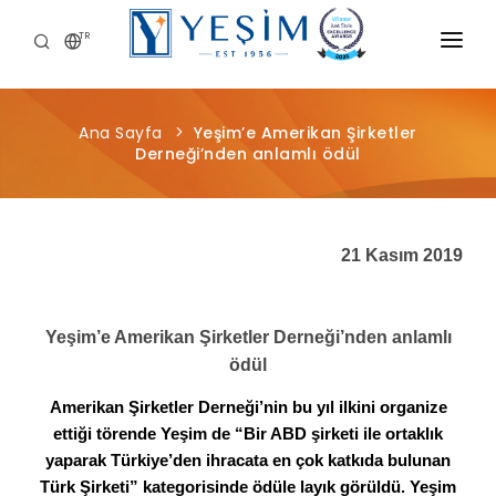
TR
KURUMSAL
Ana Sayfa
Yeşim’e Amerikan Şirketler
ÜRÜNLERIMIZ
Derneği’nden anlamlı ödül
ÖNCE İNSAN
KARIYER
21 Kasım 2019
SÜRDÜRÜLEBILIRLIK
Yeşim’e Amerikan Şirketler Derneği’nden anlamlı
MEDYA MERKEZI
ödül
Amerikan Şirketler Derneği’nin bu yıl ilkini organize
ettiği törende Yeşim de “Bir ABD şirketi ile ortaklık
yaparak Türkiye’den ihracata en çok katkıda bulunan
Türk Şirketi” kategorisinde ödüle layık görüldü. Yeşim