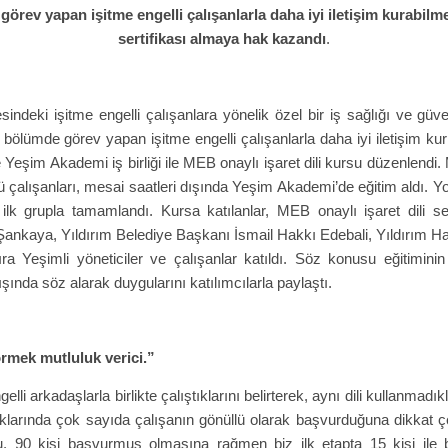
rev yapan işitme engelli çalışanlarla daha iyi iletişim kurabilme
sertifikası almaya hak kazandı
.
deki işitme engelli çalışanlara yönelik özel bir iş sağlığı ve güvenl
lümde görev yapan işitme engelli çalışanlarla daha iyi iletişim kurma
 Yeşim Akademi iş birliği ile MEB onaylı işaret dili kursu düzenlend
alışanları, mesai saatleri dışında Yeşim Akademi’de eğitim aldı. Yo
 ilk grupla tamamlandı. Kursa katılanlar, MEB onaylı işaret dili 
ankaya, Yıldırım Belediye Başkanı İsmail Hakkı Edebali, Yıldırım Ha
 sıra Yeşimli yöneticiler ve çalışanlar katıldı. Söz konusu eğiti
lışında söz alarak duygularını katılımcılarla paylaştı.
örmek mutluluk verici.”
lli arkadaşlarla birlikte çalıştıklarını belirterek, aynı dili kullanmadı
larında çok sayıda çalışanın gönüllü olarak başvurduğuna dikkat çe
u. 90 kişi başvurmuş olmasına rağmen biz ilk etapta 15 kişi ile 