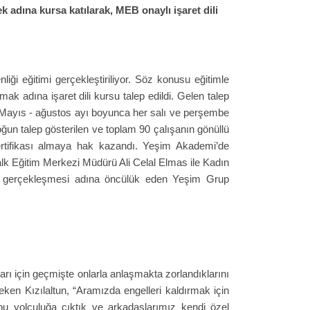
k adına kursa katılarak, MEB onaylı işaret dili
iği eğitimi gerçekleştiriliyor. Söz konusu eğitimle
k adına işaret dili kursu talep edildi. Gelen talep
i. Mayıs - ağustos ayı boyunca her salı ve perşembe
ğun talep gösterilen ve toplam 90 çalışanın gönüllü
sertifikası almaya hak kazandı. Yeşim Akademi’de
lk Eğitim Merkezi Müdürü Ali Celal Elmas ile Kadın
minin gerçekleşmesi adına öncülük eden Yeşim Grup
kları için geçmişte onlarla anlaşmakta zorlandıklarını
ken Kızılaltun, “Aramızda engelleri kaldırmak için
bu yolculuğa çıktık ve arkadaşlarımız kendi özel