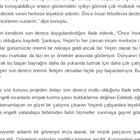
la konuşabildikçe onların gözlerindeki ışıltıyı görmek çok mutluluk v
a destek veren herkese teşekkür ederim. Önce İnsan felsefesini des
ürlerimi sunarım.” diye konuştu.
ndisini son derece duygulandırdığını ifade ederek, “Önce İnsan” 
ici olduğunu kaydetti. Şankaya, Yeşim’in her zaman insanı merkeze ot
onular günümüzde önemli bir noktaya geldi ancak biz Yeşim olarak b
ası markalar da bizi en iyi örnekler arasında gösteriyor. Dünyanın 
ak bu başarı bayrağını daha da yukarıda tutmak için daha çok çalış
tişim son derece önemli. İletişim olmadan hiçbir şey başarılamıyor. B
”
 de söz konusu projeden dolayı son derece mutlu olduğunu ifade e
ngelli insanlarla empati kurma şansı bulduklarına değinen Edebali, e
tamamlayan ve güzel bir çalışma çıkaran Yeşimli çalışanlara teşekkü
da engelli vatandaşa birbirinden farklı hizmetler sunmaya gayret gös
iyerler anlamlı bir gösteriye imza atarak, bir müzik parçasını işaret
 aldı. Gösterinin ardından sertifika törenine geçildi. Kursiyerlere ser