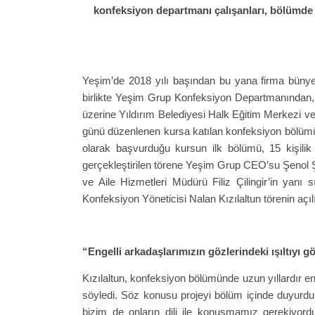
konfeksiyon departmanı çalışanları, bölümde gö
Yeşim’de 2018 yılı başından bu yana firma bünyesin
birlikte Yeşim Grup Konfeksiyon Departmanından, bö
üzerine Yıldırım Belediyesi Halk Eğitim Merkezi ve
günü düzenlenen kursa katılan konfeksiyon bölümü ç
olarak başvurduğu kursun ilk bölümü, 15 kişilik
gerçekleştirilen törene Yeşim Grup CEO’su Şenol Ş
ve Aile Hizmetleri Müdürü Filiz Çilingir’in yanı
Konfeksiyon Yöneticisi Nalan Kızılaltun törenin açı
“Engelli arkadaşlarımızın gözlerindeki ışıltıyı g
Kızılaltun, konfeksiyon bölümünde uzun yıllardır enge
söyledi. Söz konusu projeyi bölüm içinde duyurduk
bizim de onların dili ile konuşmamız gerekiyord