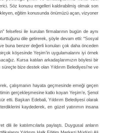
erici. Söz konusu engelleri kaldırabilmiş olmak son
tekleyen, eğitim konusunda önümüzü açan, vizyoner
felsefesi ile kurulan firmalarının bugün de aynı
urttuğunu dile getirerek, şöyle devam etti: “Sosyal
u ve buna benzer değerli konuları çok daha önceden
birçok köşesinde Yeşim’in uygulamalarını iyi örnek
acağız. Kursa katılan arkadaşlarımızın böylesi bir
u süreçte bize destek olan Yıldırım Belediyesi’ne ve
derek, çalışmanın hayata geçmesinde emeği geçen
ğitimin gerçekleşmesine katkı koyan Yeşim’e, Şenol
r etti. Başkan Edebali, Yıldırım Belediyesi olarak
terdiklerini kaydederek, en güzel yatırımın insana
 dili ile katılımcılarla paylaştı. Duygusal anların
tifikalarını Yıldırım Halk Eğitim Merkezi Müdürü Ali