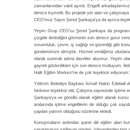
zamanlarından vakit ayırdı. Engelli arkadaşlarımız
derece kıymetli. Bu projede yer alan ve çalışmay
CEO’muz Sayın Şenol Şankaya’ya da ayrıca teşekk
Yeşim Grup CEO’su Şenol Şankaya da programın ke
çizgide ilerlediğini görmenin son derece gurur ver
sorumluluk, çevre, iş sağlığı ve güvenliği gibi k
gündemimize almıştık. Hizmet verdiğimiz uluslarar
olarak sunmak adına davetler alıyoruz. Yeşim olar
gayreti gösterdikleri için son derece mutluyum. İle
Halk Eğitim Merkezi’ne de çok teşekkür ediyorum.
Yıldırım Belediye Başkanı İsmail Hakkı Edebali
herkese teşekkür etti. Çalışma sayesinde işitme e
Şankaya’ya ve gönüllü olarak eğitim alarak kursu 
aralarında işitme engellilerin de olduğu çok sayı
yapılan yatırım olduğunu sözlerine ekledi.
Konuşmaların ardından işaret dili eğitim alan kurs
yaşanmasını sağlayan gösteri, izleyenlerden tam not