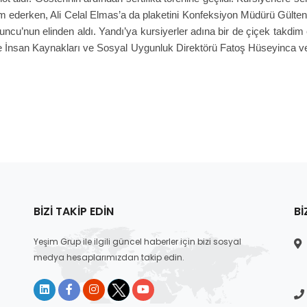
 ederken, Ali Celal Elmas’a da plaketini Konfeksiyon Müdürü Gülten
cu’nun elinden aldı. Yandı’ya kursiyerler adına bir de çiçek takdim 
 de İnsan Kaynakları ve Sosyal Uygunluk Direktörü Fatoş Hüseyinca verd
BIZI TAKIP EDIN
BI
Yeşim Grup ile ilgili güncel haberler için bizi sosyal
medya hesaplarımızdan takip edin.