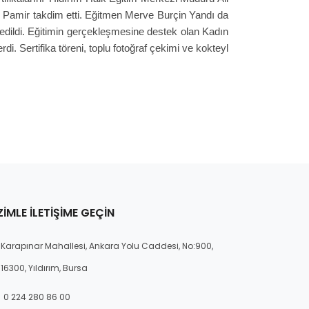
 Pamir takdim etti. Eğitmen Merve Burçin Yandı da
edildi. Eğitimin gerçekleşmesine destek olan Kadın
i. Sertifika töreni, toplu fotoğraf çekimi ve kokteyl
ZIMLE İLETIŞIME GEÇIN
Karapınar Mahallesi, Ankara Yolu Caddesi, No:900,
16300, Yıldırım, Bursa
0 224 280 86 00