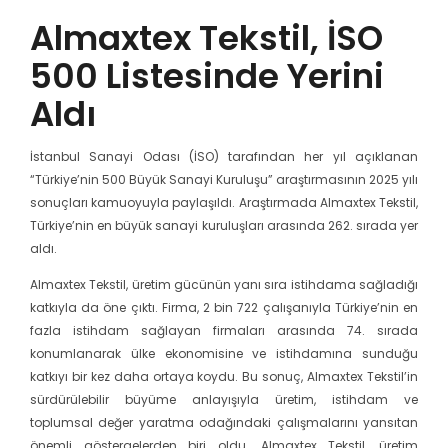
Almaxtex Tekstil, İSO
500 Listesinde Yerini
Aldı
İstanbul Sanayi Odası (İSO) tarafından her yıl açıklanan
“Türkiye’nin 500 Büyük Sanayi Kuruluşu” araştırmasının 2025 yılı
sonuçları kamuoyuyla paylaşıldı. Araştırmada Almaxtex Tekstil,
Türkiye’nin en büyük sanayi kuruluşları arasında 262. sırada yer
aldı.
Almaxtex Tekstil, üretim gücünün yanı sıra istihdama sağladığı
katkıyla da öne çıktı. Firma, 2 bin 722 çalışanıyla Türkiye’nin en
fazla istihdam sağlayan firmaları arasında 74. sırada
konumlanarak ülke ekonomisine ve istihdamına sunduğu
katkıyı bir kez daha ortaya koydu. Bu sonuç, Almaxtex Tekstil’in
sürdürülebilir büyüme anlayışıyla üretim, istihdam ve
toplumsal değer yaratma odağındaki çalışmalarını yansıtan
önemli göstergelerden biri oldu. Almaxtex Tekstil, üretim