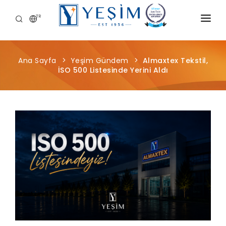
TR
KURUMSAL
Ana Sayfa
Yeşim Gündem
Almaxtex Tekstil,
ÜRÜNLERIMIZ
İSO 500 Listesinde Yerini Aldı
ÖNCE İNSAN
KARIYER
SÜRDÜRÜLEBILIRLIK
MEDYA MERKEZI