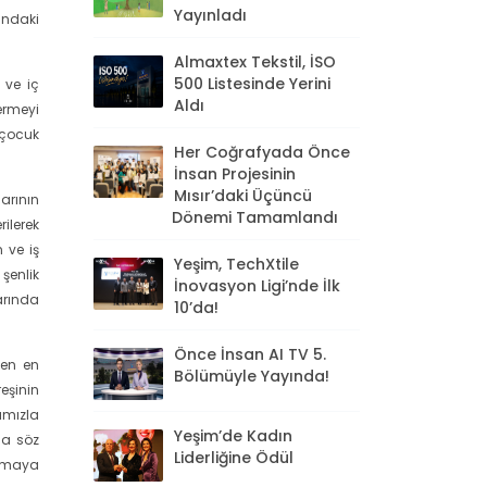
Yayınladı
ındaki
Almaxtex Tekstil, İSO
500 Listesinde Yerini
 ve iç
Aldı
ermeyi
 çocuk
Her Coğrafyada Önce
İnsan Projesinin
Mısır’daki Üçüncü
arının
Dönemi Tamamlandı
ilerek
 ve iş
Yeşim, TechXtile
şenlik
İnovasyon Ligi’nde İlk
arında
10’da!
Önce İnsan AI TV 5.
yen en
Bölümüyle Yayında!
reşinin
ımızla
Yeşim’de Kadın
da söz
Liderliğine Ödül
ışmaya