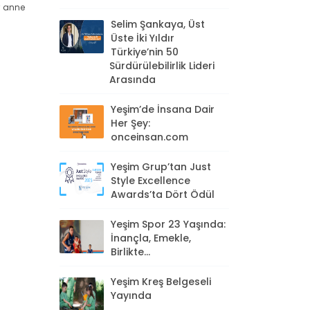
r anne
Selim Şankaya, Üst
Üste İki Yıldır
Türkiye’nin 50
Sürdürülebilirlik Lideri
Arasında
Yeşim’de İnsana Dair
Her Şey:
onceinsan.com
Yeşim Grup’tan Just
Style Excellence
Awards’ta Dört Ödül
Yeşim Spor 23 Yaşında:
İnançla, Emekle,
Birlikte...
Yeşim Kreş Belgeseli
Yayında