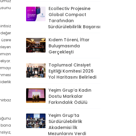
uğumuz
gusunu
Ecollectiv Projesine
Global Compact
Tarafından
ntisiz
Sürdürülebilirlik Başarısı
 değer
Kıdem Töreni, İftar
 üzere
Buluşmasında
nleyen
Gerçekleşti
ımızın
eliyor.
Toplumsal Cinsiyet
ırmayı
Eşitliği Komitesi 2026
enmesi
Yol Haritasını Belirledi
derlik
Yeşim Grup’a Kadın
Dostu Markalar
hirbaz
Farkındalık Ödülü
Yeşim Grup’ta
duğunu
Sürdürülebilirlik
, bana
Akademisi İlk
lıyız,
Mezunlarını Verdi