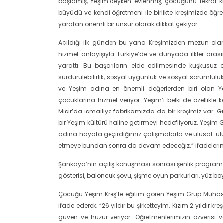
başlamış, Yeşim’deyken evlenmiş, çocuğunu tekrar kr
büyüdü ve kendi öğretmeni ile birlikte kreşimizde öğ
yaratan önemli bir unsur olarak dikkat çekiyor.
Açıldığı ilk günden bu yana Kreşimizden mezun olan 
hizmet anlayışıyla Türkiye’de ve dünyada ilkler ar
yarattı. Bu başarıların elde edilmesinde kuşkusuz 
sürdürülebilirlik, sosyal uygunluk ve sosyal sorumlu
ve Yeşim adına en önemli değerlerden biri olan Yeş
çocuklarına hizmet veriyor. Yeşim’i belki de özellikle k
Mısır’da İsmailiye fabrikamızda da bir kreşimiz var.
bir Yeşim kültürü haline getirmeyi hedefliyoruz. Yeşim
adına hayata geçirdiğimiz çalışmalarla ve ulusal-ulusl
etmeye bundan sonra da devam edeceğiz.” ifadelerini
Şankaya’nın açılış konuşması sonrası şenlik programına
gösterisi, baloncuk şovu, şişme oyun parkurları, yüz bo
Çocuğu Yeşim Kreş’te eğitim gören Yeşim Grup Muhase
ifade ederek; “26 yıldır bu şirketteyim. Kızım 2 yıld
güven ve huzur veriyor. Öğretmenlerimizin özverisi v