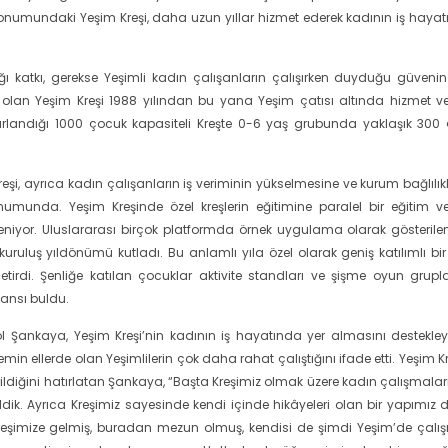
 konumundaki Yeşim Kreşi, daha uzun yıllar hizmet ederek kadının iş hayat
ğı katkı, gerekse Yeşimli kadın çalışanların çalışırken duyduğu güvenin
 olan Yeşim Kreşi 1988 yılından bu yana Yeşim çatısı altında hizmet v
rarlandığı 1000 çocuk kapasiteli Kreşte 0-6 yaş grubunda yaklaşık 300
i, ayrıca kadın çalışanların iş veriminin yükselmesine ve kurum bağlılıkl
unda. Yeşim Kreşinde özel kreşlerin eğitimine paralel bir eğitim ver
fleniyor. Uluslararası birçok platformda örnek uygulama olarak gösterilen
ruluş yıldönümü kutladı. Bu anlamlı yıla özel olarak geniş katılımlı bir 
etirdi. Şenliğe katılan çocuklar aktivite standları ve şişme oyun grupl
şansı buldu.
l Şankaya, Yeşim Kreşi’nin kadının iş hayatında yer almasını destekle
n ellerde olan Yeşimlilerin çok daha rahat çalıştığını ifade etti. Yeşim K
ldiğini hatırlatan Şankaya, “Başta Kreşimiz olmak üzere kadın çalışmalar
ldik. Ayrıca Kreşimiz sayesinde kendi içinde hikâyeleri olan bir yapımız 
kreşimize gelmiş, buradan mezun olmuş, kendisi de şimdi Yeşim’de çal