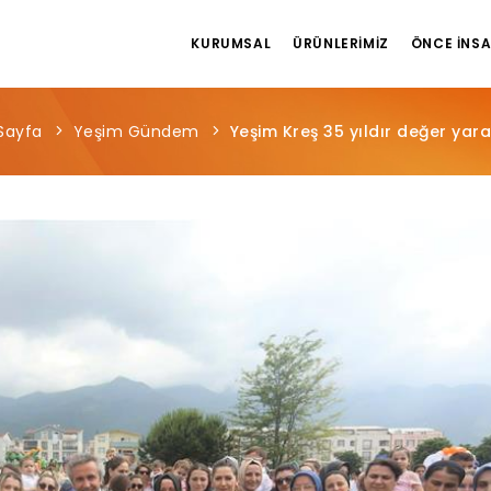
KURUMSAL
ÜRÜNLERIMIZ
ÖNCE İNS
Sayfa
Yeşim Gündem
Yeşim Kreş 35 yıldır değer yara