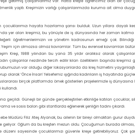
eşe getirmiş çalışanlarımız var. Hatta kreşte öğrencimiz olan bir çoc
retmenlik yaptı. Kreşimizin varlığı çalışanlarımızda kuruma ait olma duy
çocuklarımızı hayata hazırlama şansı bulduk. Uzun yıllara dayalı kesi
asında yer alan kreşimiz, bu yönüyle de iş dünyasında her zaman katma
değerli öğretmenlerimizin ve yönetim kadrosunun emeği çok. Bilindiği
luk Yeşim için olmazsa olmaz kavramlar. Tüm bu evrensel kavramları bütü
im Kreşi, 1988 yılından bu yana 35 yıldır aralıksız olarak çalışanlar
adın çalışanlar nezdinde tercih edilir kılan özelliklerin başında kreşimiz g
 Grubumuzun var olduğu diğer lokasyonlarda da kreş hizmetini yaygınlaşt
 Grup olarak ‘Önce İnsan’ felsefemiz ışığında kadınların iş hayatında güçl
ararası birçok platformda örnek gösterilen projelerimizle iş dünyasına li
 kullandı.
 geçildi. Güneşli bir günde gerçekleştirilen etkinliğe katılan çocuklar, si
yama ve sosis balon gibi stantlarda eğlenerek şenliğin tadını çıkardı.
be Müdürü Filiz Ateş Alyanak, bu ailenin bir bireyi olmaktan gurur duy
ır kreşe geliyor. Oğlum da bu kreşten mezun oldu. Çocuğumun burada olması
e düzeni sayesinde çocuklarımızı güvenle kreşe getirebiliyoruz. Çok şans