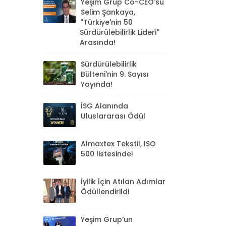
Yeşim Grup Co-CEO'su
Selim Şankaya,
"Türkiye'nin 50
Sürdürülebilirlik Lideri"
Arasında!
Sürdürülebilirlik
Bülteni'nin 9. Sayısı
Yayında!
İSG Alanında
Uluslararası Ödül
Almaxtex Tekstil, ISO
500 listesinde!
İyilik İçin Atılan Adımlar
Ödüllendirildi
Yeşim Grup’un