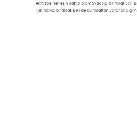
elimizde herkesin sahip olamayacağı bir fırsat var. B
için harika bir fırsat. Ben de bu fırsattan yararlandığ