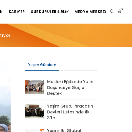
TR
AN
KARIYER
SÜRDÜRÜLEBILIRLIK
MEDYA MERKEZI
tıyor
Yeşim Gündem
Mesleki Eğitimde Yalın
Düşünceye Güçlü
Destek
Yeşim Grup, İhracatın
Devleri Listesinde İlk
3’te
Yeşim 16. Global