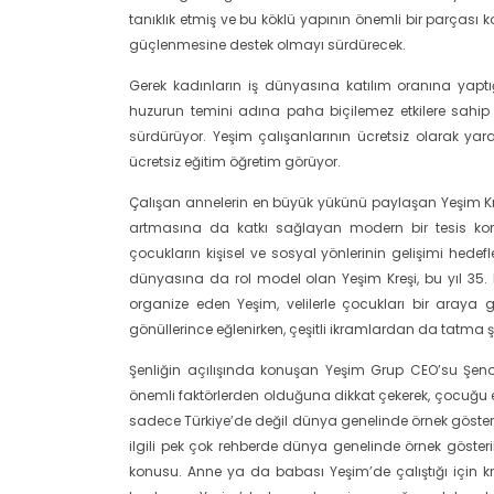
tanıklık etmiş ve bu köklü yapının önemli bir parçası
güçlenmesine destek olmayı sürdürecek.
Gerek kadınların iş dünyasına katılım oranına yaptı
huzurun temini adına paha biçilemez etkilere sahip
sürdürüyor. Yeşim çalışanlarının ücretsiz olarak ya
ücretsiz eğitim öğretim görüyor.
Çalışan annelerin en büyük yükünü paylaşan Yeşim Kreş
artmasına da katkı sağlayan modern bir tesis konum
çocukların kişisel ve sosyal yönlerinin gelişimi hede
dünyasına da rol model olan Yeşim Kreşi, bu yıl 35. ku
organize eden Yeşim, velilerle çocukları bir araya g
gönüllerince eğlenirken, çeşitli ikramlardan da tatma 
Şenliğin açılışında konuşan Yeşim Grup CEO’su Şeno
önemli faktörlerden olduğuna dikkat çekerek, çocuğu emi
sadece Türkiye’de değil dünya genelinde örnek gösteri
ilgili pek çok rehberde dünya genelinde örnek gösteri
konusu. Anne ya da babası Yeşim’de çalıştığı için 